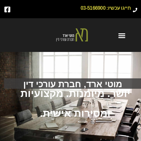
חייגו עכשיו:
03-5166900
מוטי ארד, חברת עורכי דין
יושר. מיומנות. מקצועיות
ומסירות אישית.