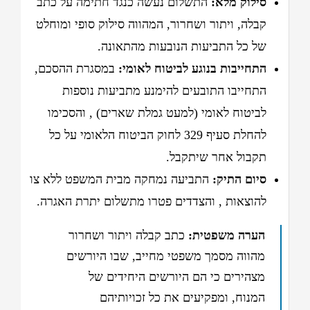
סילוק מלא:
התשלום נעשה כנגד חתימה על כתב
קבלה, ויתור ושחרור, המהווה סילוק סופי ומוחלט
של כל התביעות הנובעות מהתאונה
.
התחייבות בנוגע לביטוח לאומי:
במסגרת ההסכם,
התחייבו התובעים להימנע מתביעות נוספות
לביטוח לאומי (למעט גמלת שארים)
, והסכימו
להחלת סעיף 329 לחוק הביטוח הלאומי על כל
תקבול אחר שיתקבל
.
סיום התיק:
התביעה נמחקה מבית המשפט ללא צו
להוצאות
, והצדדים פטרו מתשלום יתרת האגרה
.
הערה משפטית:
כתב קבלה ויתור ושחרור
מהווה מסמך משפטי מחייב, שבו היורשים
מצהירים כי הם היורשים היחידים של
המנוח
, ומפקיעים את כל זכויותיהם