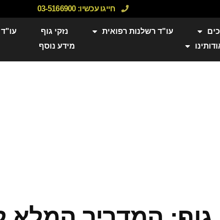
חייגו עכשיו:
03-5166900
כים
עו"ד רשלנות רפואית
נזקי גוף
עו"ד 
ודותינו
מידע נוסף
 גוף: המדריך המלא ל