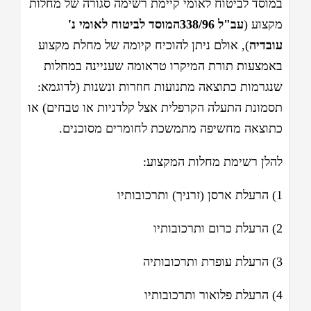
במוסד לביטוח לאומי קיימת רשימה סגורה של מחלות
מקצוע (
עב"ל 338/96
המוסד לביטוח לאומי נ'
עובדיה
), אולם ניתן להוכיח קיומה של מחלת מקצוע
באמצעות תורת המיקרו טראומה שעניינה במחלות
שנגרמות כתוצאה מתנועות חוזרות ונשנות (לדוגמא:
תסמונת התעלה הקרפלית אצל קלדניות או טבחים) או
כתוצאה מחשיפה מתמשכת לחומרים מסוכנים.
להלן רשימת מחלות המקצוע:
1) הרעלת ארסן (זרניך) ותרכובותיו
2) הרעלת כרום ותרכובותיו
3) הרעלת עופרת ותרכובותיה
4) הרעלת פלואור ותרכובותיו