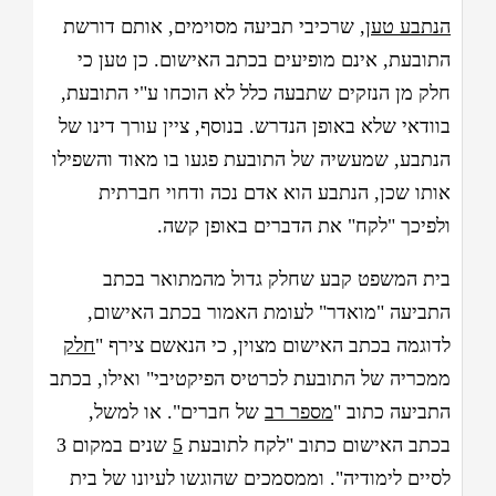
הנתבע טען
, שרכיבי תביעה מסוימים, אותם דורשת
התובעת, אינם מופיעים בכתב האישום. כן טען כי
חלק מן הנזקים שתבעה כלל לא הוכחו ע"י התובעת,
בוודאי שלא באופן הנדרש. בנוסף, ציין עורך דינו של
הנתבע, שמעשיה של התובעת פגעו בו מאוד והשפילו
אותו שכן, הנתבע הוא אדם נכה ודחוי חברתית
ולפיכך "לקח" את הדברים באופן קשה.
בית המשפט קבע שחלק גדול מהמתואר בכתב
התביעה "מואדר" לעומת האמור בכתב האישום,
לדוגמה בכתב האישום מצוין, כי הנאשם צירף "
חלק
ממכריה של התובעת לכרטיס הפיקטיבי" ואילו, בכתב
התביעה כתוב "
מספר רב
של חברים". או למשל,
בכתב האישום כתוב "לקח לתובעת
5
שנים במקום 3
לסיים לימודיה". וממסמכים שהוגשו לעיונו של בית