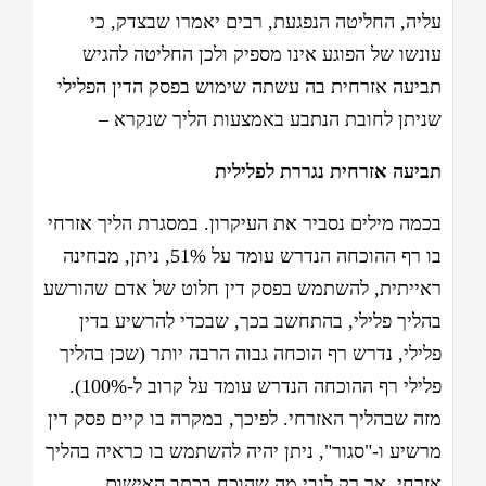
עליה, החליטה הנפגעת, רבים יאמרו שבצדק, כי
עונשו של הפוגע אינו מספיק ולכן החליטה להגיש
תביעה אזרחית בה עשתה שימוש בפסק הדין הפלילי
שניתן לחובת הנתבע באמצעות הליך שנקרא –
תביעה אזרחית נגררת לפלילית
בכמה מילים נסביר את העיקרון. במסגרת הליך אזרחי
בו רף ההוכחה הנדרש עומד על 51%, ניתן, מבחינה
ראייתית, להשתמש בפסק דין חלוט של אדם שהורשע
בהליך פלילי, בהתחשב בכך, שבכדי להרשיע בדין
פלילי, נדרש רף הוכחה גבוה הרבה יותר (שכן בהליך
פלילי רף ההוכחה הנדרש עומד על קרוב ל-100%).
מזה שבהליך האזרחי. לפיכך, במקרה בו קיים פסק דין
מרשיע ו-"סגור", ניתן יהיה להשתמש בו כראיה בהליך
אזרחי, אך רק לגבי מה שהוכח בכתב האישום.