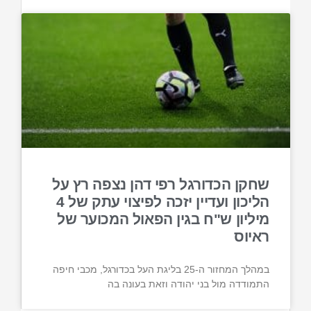
שחקן הכדורגל רפי דהן נצפה רץ על
הליכון ועדיין יזכה לפיצוי עתק של 4
מיליון ש"ח בגין הפאול המכוער של
ראיוס
במהלך המחזור ה-25 בליגת העל בכדורגל, מכבי חיפה
התמודדה מול בני יהודה וזאת בעונה בה