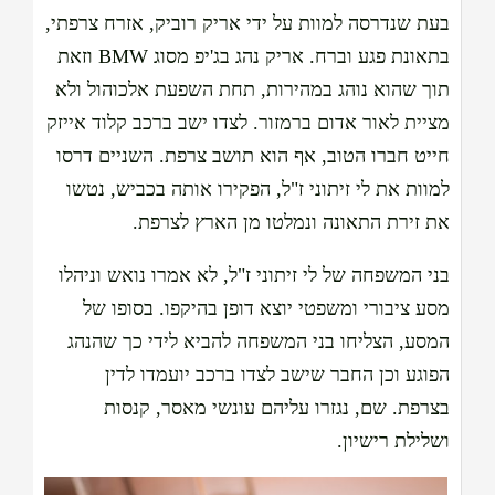
בעת שנדרסה למוות על ידי אריק רוביק, אזרח צרפתי,
בתאונת פגע וברח. אריק נהג בג'יפ מסוג BMW וזאת
תוך שהוא נוהג במהירות, תחת השפעת אלכוהול ולא
מציית לאור אדום ברמזור. לצדו ישב ברכב קלוד אייזק
חייט חברו הטוב, אף הוא תושב צרפת. השניים דרסו
למוות את לי זיתוני ז"ל, הפקירו אותה בכביש, נטשו
את זירת התאונה ונמלטו מן הארץ לצרפת.
בני המשפחה של לי זיתוני ז"ל, לא אמרו נואש וניהלו
מסע ציבורי ומשפטי יוצא דופן בהיקפו. בסופו של
המסע, הצליחו בני המשפחה להביא לידי כך שהנהג
הפוגע וכן החבר שישב לצדו ברכב יועמדו לדין
בצרפת. שם, נגזרו עליהם עונשי מאסר, קנסות
ושלילת רישיון.