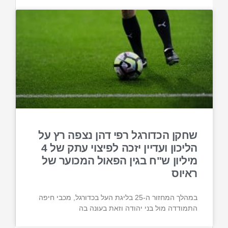
שחקן הכדורגל רפי דהן נצפה רץ על
הליכון ועדיין יזכה לפיצוי עתק של 4
מיליון ש"ח בגין הפאול המכוער של
ראיוס
במהלך המחזור ה-25 בליגת העל בכדורגל, מכבי חיפה
התמודדה מול בני יהודה וזאת בעונה בה