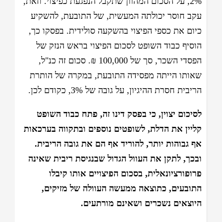
2%, על הסכום המהוון שתקבל הנפגעת כפיצוי. וזאת,
עקב חוסר יכולתה המעשית, של התובעת, להשקיע
כיום את כספי הפיצוי בהשקעה סולידית. בפסקו כך,
הוסיף כבוד השופט לסכום הפיצוי בראש הנזק של
הפסדי השכר, סך של 100,000 ₪. סכום זה כנ"ל,
שאותו הייתה מפסידה התובעת, במקרה של הותרת
הריבית חסרת ההיגיון, על גובה של 3%, כקודם לכן.
לסיכום יצוין, כי בפסק דינו זה, פתח כבוד השופט
קליין את הדלת, לשופטים נוספים ובתקווה בערכאות
אף גבוהות יותר, להוריד אף הם את גובה הריבית.
ובכך, לתקן את העוול הגדול שבנגיסת ריבית שאינה
פרופורציונאלית, בסכום הפיצויים אותו קיבלו
התובעים, כתוצאה ממעשה העוולה של מזיקים,
היוצאים נשכרים ושאינם מורתעים.