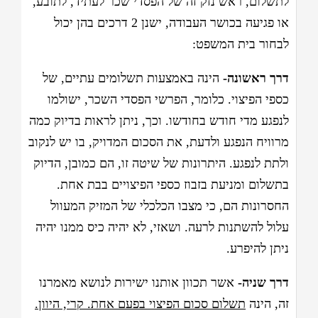
לתשלום, ראש נזק זה של הפסדי שכר לעתיד, לתובע,
או פגיעה בכושר העבודה, ישנן 2 דרכים בהן יכול
לבחור בית המשפט:
דרך ראשונה-
הינה באמצעות תשלומים עתיים, של
כספי הפיצוי. כלומר, הפרשי הפסדי השכר, ישולמו
לנפגע מדי חודש בחודשו. וכך, ניתן לראות בדיוק כמה
מרוויח הנפגע ולדעת, את הסכום המדויק, בו יש לנקוב
ולתת לנפגע. היתרונות של שיטה זו, הם כמובן, הדיוק
בתשלום ומניעת בזבוז כספי הפיצויים בבת אחת.
החסרונות הם, כי מצבו הכלכלי של המזיק המעוול
עלול להשתנות לרעה. ושאזי, לא יהיה כיס ממנו יהיה
ניתן להיפרע.
דרך שניה-
אשר תכוון אותנו ישירות לנושא מאמרנו
זה, הינה
תשלום סכום הפיצוי בפעם אחת. קרי, היוון.