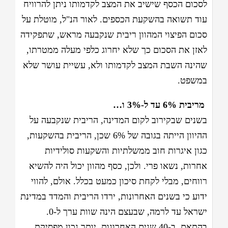
לסכום הכסף שישיב את המצב לקדמותו ניתן להרוויח
עוד תשואה בהשקעת הכספים. לאור הנ"ל, מוטלת על
סכום הפיצוי המהוון ריבית שנקבעה מראש, שתפקידה
לאזן את הסכום כך שלא יחרוג כלפי מעלה ממטרתו,
שהינה השבת המצב לקדמותו ולא, עשיית עושר שלא
במשפט.
מריבית 6% עד ל-3% ו…
בשנים שבקירוב לקום המדינה, הריבית שנקבעה על
ההיוון הייתה בגובה של 6% שכן, הריבית בהשקעות,
כגון איגרות חוב ממשלתיות והשקעות סולידיות
אחרות, נשאו פרי. ולכן, כסף מהוון יכול היה להשיא
רווחים, מבלי לקחת סיכון כמעט בכלל. אולם, להווי
ידוע כי בשנים האחרונות, ירדו הריבית והמדד במדינת
ישראל עד לרמה, שבעצם הינה שוות ערך ל-0.
בהתאם, ב-40 שנים האחרונות, יותר נכון מפסיקת