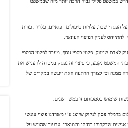
דרש במשפט פלילי גבוה הרבה יותר מזה שבמשפט
ה
ו
ל הפסדי שכר, עלויות טיפולים רפואיים, עלויות עזרת
ב
ב
 להתייחס לעניין הפיצוי העונשי.
מ
ב
מ
לאדם שניזוק, פיצוי כספי נוסף, מעבר לפיצוי הכספי
מ
תי המשפט נקבע, כי פיצוי זה נפסק במטרה להעניש את
ה
ה
דה ממנה וכן לצורך הרתעה וזאת ייעשה במקרים של
ו
שות שימוש בסמכותם זו במשך שנים.
פ
ב
ברמלה פסק לניזוק שיוצג ע"י משרדנו פיצוי עונשי
תקפוהו שני אנשים שדקרוהו בחזהו ובצווארו. ערעור שהוגש על
ד