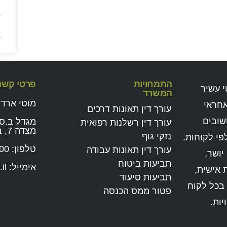
מ
ב
התמחויות
פרטי קשר
י עשיר
המשרד
מוטי ארד 
אחראי
עורך דין תאונות דרכים
שובים
מגדל ב.ס.ר
עורך דין רשלנות רפואית
מצדה 7, בני ברק
נזקי גוף
פי לקוחות.
טלפון:
00
עורך דין תאונות עבודה
יושר,
תביעות ביטוח
אימייל:
il
 אישית,
תביעות סיעוד
 בכל לקוח
פטור ממס הכנסה
ות.