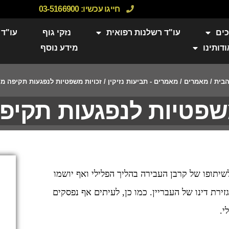
חייגו עכשיו:
03-5166900
כים
עו"ד רשלנות רפואית
נזקי גוף
עו"ד 
ודותינו
מידע נוסף
בית
/
מאמרים
/
מאמרים - תביעות נזיקין
/
זכויות משפטיות לנפגעות תקיפה מי
משפטיות לנפגעות תקיפה
תופו של קרבן העבירה בהליך הפלילי ואף יושמו
רת דינו של העבריין. כמו כן, לעיתים אף נפסקים
י.