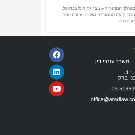
במהלך המחזור ה-25 בליגת העל בכדורגל,
כבי חיפה התמודדה מול בני יהודה וזאת
עונה בה
– משרד עורכי דין
 4.
03-51669
office@aradlaw.co.