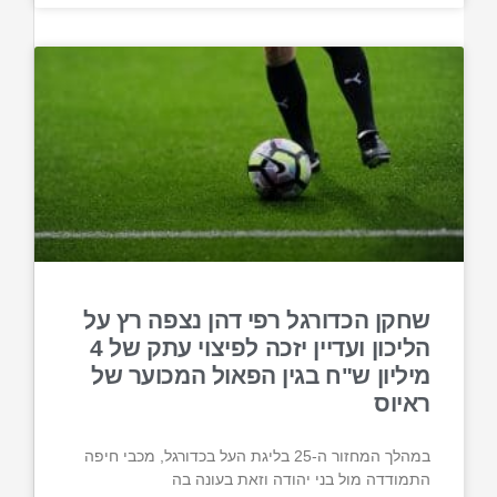
שחקן הכדורגל רפי דהן נצפה רץ על
הליכון ועדיין יזכה לפיצוי עתק של 4
מיליון ש"ח בגין הפאול המכוער של
ראיוס
במהלך המחזור ה-25 בליגת העל בכדורגל, מכבי חיפה
התמודדה מול בני יהודה וזאת בעונה בה