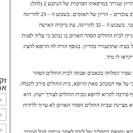
התובעת 2 (להלן: "האישה") הגיעה למעקב הריון שגרתי במרפאתו הפרטית של הנתבע 2 (להלן:
"הרופא"), אשר בישר לה כי מדובר בהריון רב עוברים – הריון של תאומים. בשבוע ה – 23 להריונה
אובחן כי קיים פער בגדילה בין עובר אחד לשני. בשבוע ה – 32 להריונה, עת ביקרה האישה
יה לבית החולים הסהר האדום בו נכתב כי עליה לפנות
 בעיה שתתעורר בהריון. בנוסף הורה לה הרופא להציג
ראו לו מיד.
פיר המלווה בכאבים ופנתה לבית החולים הסהר
זק
י על אף המכתב מאת הרופא, בית החולים סירב לקבלה.
אנ
 סירבה לקרוא לרופא מבית החולים לצורך ייעוץ. היא
Name
א מציינת שבית החולים הסהר האדום לא ערוך ללידות
Email
tel
א נמצאת בתהליך של לידה לאחר צניחת חבל הטבור.